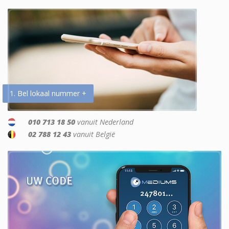
1. Bel lokaal nummer +
010 713 18 50
vanuit Nederland
02 788 12 43
vanuit België