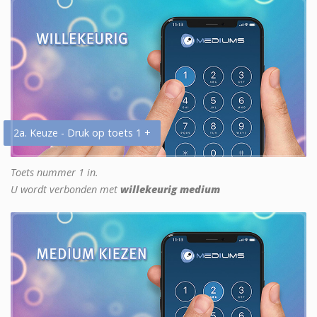
2a. Keuze - Druk op toets 1 +
Toets nummer 1 in.
U wordt verbonden met
willekeurig medium