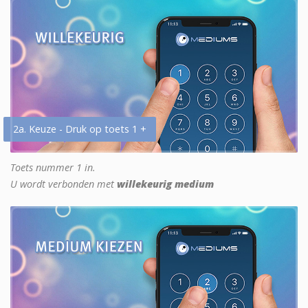
2a. Keuze - Druk op toets 1 +
Toets nummer 1 in.
U wordt verbonden met
willekeurig medium