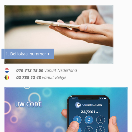
1. Bel lokaal nummer +
010 713 18 50
vanuit Nederland
02 788 12 43
vanuit België